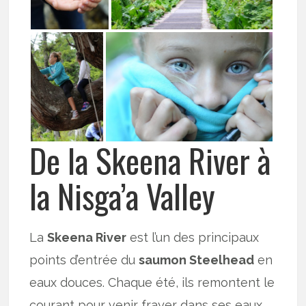
De la Skeena River à
la Nisga’a Valley
La
Skeena River
est l’un des principaux
points d’entrée du
saumon Steelhead
en
eaux douces. Chaque été, ils remontent le
courant pour venir frayer dans ses eaux