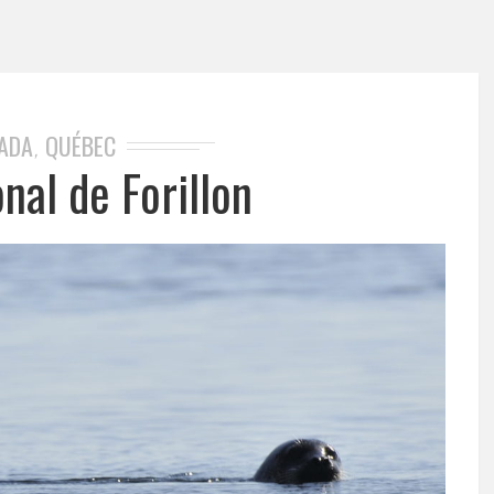
ADA
QUÉBEC
,
nal de Forillon