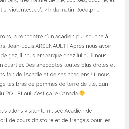
amping très nature de l’île, courses, douche, et
t si violentes, qu’à 4h du matin Rodolphe
erons la rencontre d’un acadien pur souche à
s, Jean-Louis ARSENAULT ! Après nous avoir
le de gaz, il nous embarque chez lui où il nous
on quartier. Des anecdotes toutes plus drôles et
s fan de l’Acadie et de ses acadiens ! Il nous
gé les bras de pommes de terre de l’île, d’un
u PQ ! Et oui, c’est ça le Canada
ous allons visiter le musée Acadien de
rt de cours d’histoire et de français pour les