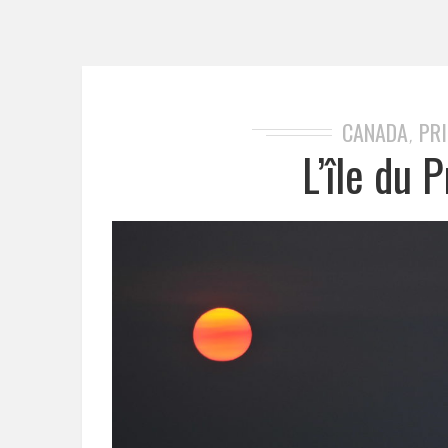
CANADA
PRI
,
L’île du 